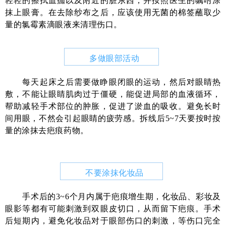
轻轻的擦拭血痂以及附近的脏东西，并按照医生的嘱咐涂
抹上眼膏。在去除纱布之后，应该使用无菌的棉签蘸取少
量的氯霉素滴眼液来清理伤口。
多做眼部活动
每天起床之后需要做睁眼闭眼的运动，然后对眼睛热
敷，不能让眼睛肌肉过于僵硬，能促进局部的血液循环，
帮助减轻手术部位的肿胀，促进了淤血的吸收。避免长时
间用眼，不然会引起眼睛的疲劳感。拆线后5~7天要按时按
量的涂抹去疤痕药物。
不要涂抹化妆品
手术后的3~6个月内属于疤痕增生期，化妆品、彩妆及
眼影等都有可能刺激到双眼皮切口，从而留下疤痕。手术
后短期内，避免化妆品对于眼部伤口的刺激，等伤口完全